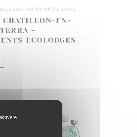
 31/12/2027 FRA 00H00 TIL 23H45
 CHATILLON-EN-
LTERRA -
ENTS ECOLODGES
((ÅBNER I ET NYT VINDUE))
aktivere