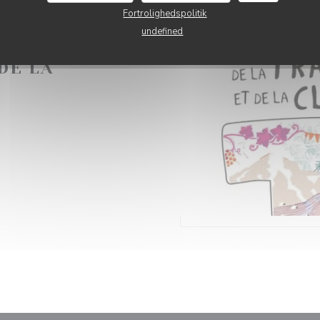
Fortrolighedspolitik
9H00 TIL 23H45
undefined
TE DE LA
DE LA
INDUE))