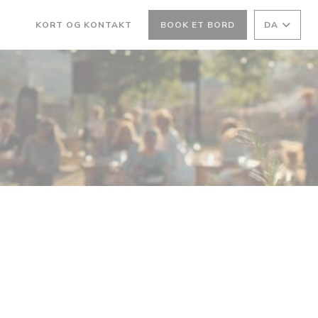
KORT OG KONTAKT
BOOK ET BORD
DA
((ÅBNER I ET NYT VINDUE))
((ÅBNER I ET NYT VINDUE))