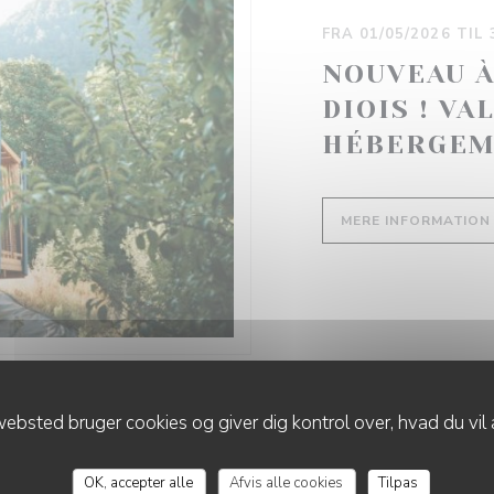
FRA 01/05/2026 TIL
NOUVEAU À
DIOIS ! VA
HÉBERGEM
MERE INFORMATION
ebsted bruger cookies og giver dig kontrol over, hvad du vil 
OK, accepter alle
Afvis alle cookies
Tilpas