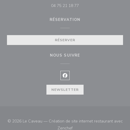
04 75 21 18 77
RÉSERVATION
RÉSERVER
NOUS SUIVRE
Facebook ((ouvre une nouvelle f
NEWSLETTER
© 2026 Le Caveau — Création de site internet restaurant avec
((ouvre une nouvelle fenêtre))
Zenchef