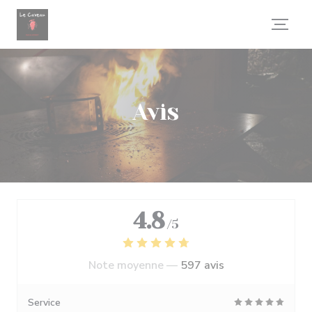
Personnalisation de vos choix en matière de cookies
Avis
4.8
/5
Note moyenne —
597 avis
Service