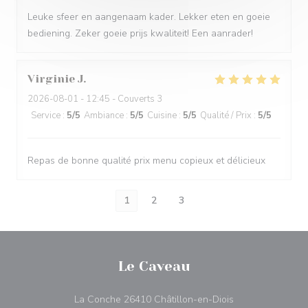
Leuke sfeer en aangenaam kader. Lekker eten en goeie
bediening. Zeker goeie prijs kwaliteit! Een aanrader!
Virginie
J
2026-08-01
- 12:45 - Couverts 3
Service
:
5
/5
Ambiance
:
5
/5
Cuisine
:
5
/5
Qualité / Prix
:
5
/5
Repas de bonne qualité prix menu copieux et délicieux
1
2
3
Le Caveau
((ouvre une nouve
La Conche 26410 Châtillon-en-Diois