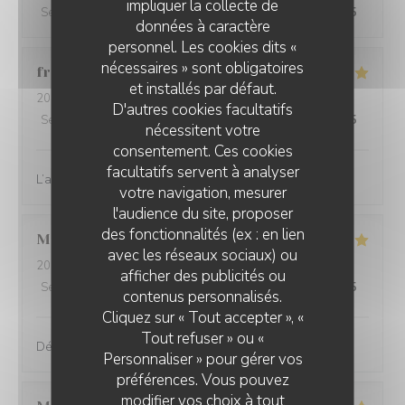
impliquer la collecte de
Service
:
4
/5
Ambiance
:
5
/5
Cuisine
:
4
/5
Qualité / Prix
:
4
/5
données à caractère
personnel. Les cookies dits «
nécessaires » sont obligatoires
franck
P
et installés par défaut.
2026-08-03
- 19:00 - Couverts 2
D'autres cookies facultatifs
Service
:
5
/5
Ambiance
:
5
/5
Cuisine
:
5
/5
Qualité / Prix
:
4
/5
nécessitent votre
consentement. Ces cookies
facultatifs servent à analyser
L’agneau confit était excellent et très copieux
votre navigation, mesurer
l'audience du site, proposer
des fonctionnalités (ex : en lien
Michèle
D
avec les réseaux sociaux) ou
2026-07-31
- 20:00 - Couverts 3
afficher des publicités ou
Service
:
5
/5
Ambiance
:
5
/5
Cuisine
:
5
/5
Qualité / Prix
:
5
/5
contenus personnalisés.
Cliquez sur « Tout accepter », «
Tout refuser » ou «
Découverte de cette formule très innovante et réussie
Personnaliser » pour gérer vos
préférences. Vous pouvez
modifier vos choix à tout