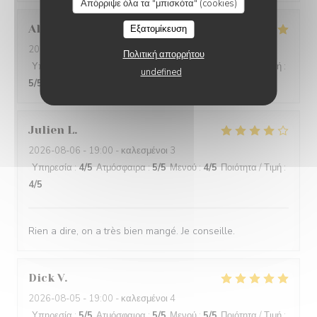
Απόρριψε όλα τα "μπισκότα" (cookies)
Alain
P
Εξατομίκευση
2026-08-04
- 20:30 - καλεσμένοι 2
Πολιτική απορρήτου
Υπηρεσία
:
5
/5
Ατμόσφαιρα
:
5
/5
Μενού
:
5
/5
Ποιότητα / Τιμή
:
undefined
5
/5
Julien
L
2026-08-06
- 19:00 - καλεσμένοι 3
Υπηρεσία
:
4
/5
Ατμόσφαιρα
:
5
/5
Μενού
:
4
/5
Ποιότητα / Τιμή
:
4
/5
Rien a dire, on a très bien mangé. Je conseille.
Dick
V
2026-08-05
- 19:00 - καλεσμένοι 4
Υπηρεσία
:
5
/5
Ατμόσφαιρα
:
5
/5
Μενού
:
5
/5
Ποιότητα / Τιμή
: