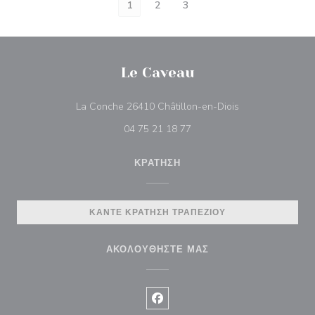
1
2
3
Le Caveau
((ανοίγει σε νέο 
La Conche 26410 Châtillon-en-Diois
04 75 21 18 77
ΚΡΆΤΗΣΗ
ΚΆΝΤΕ ΚΡΆΤΗΣΗ ΤΡΑΠΕΖΙΟΎ
ΑΚΟΛΟΥΘΉΣΤΕ ΜΑΣ
Facebook ((ανοίγει σε νέο παρά