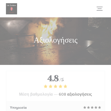
Πίνακας διαχείρισης "Μπισκότων" (Cookies)
Αξιολογήσεις
4.8
/5
Μέση βαθμολογία —
608 αξιολογήσεις
Υπηρεσία