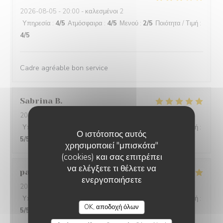
2026-08-05
- 20:00 - καλεσμένοι 2
Υπηρεσία
:
4
/5
Ατμόσφαιρα
:
4
/5
Μενού
:
2
/5
Ποιότητα / Τιμή
:
4
/5
Cadre agréable bon service
Sabrina
B
2026-08-05
- 19:00 - καλεσμένοι 10
Υπηρεσία
:
5
/5
Ατμόσφαιρα
:
5
/5
Μενού
:
5
/5
Ποιότητα / Τιμή
:
Ο ιστότοπος αυτός
5
/5
χρησιμοποιεί "μπισκότα"
(cookies) και σας επιτρέπει
να ελέγξετε τι θέλετε να
pascale
A
ενεργοποιήσετε
2026-08-07
- 21:30 - καλεσμένοι 7
Υπηρεσία
:
5
/5
Ατμόσφαιρα
:
5
/5
Μενού
:
5
/5
Ποιότητα / Τιμή
:
OK, αποδοχή όλων
5
/5