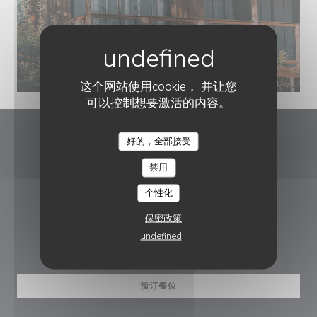
Valterra_Lodges.png
© Nicolas REYSSET
这个网站使用cookie， 并让您
可以控制想要激活的内容。
好的，全部接受
Le Caveau
禁用
((在新窗口中打开)
La Conche 26410 Châtillon-en-Diois
个性化
04 75 21 18 77
保密政策
undefined
预订
预订餐位