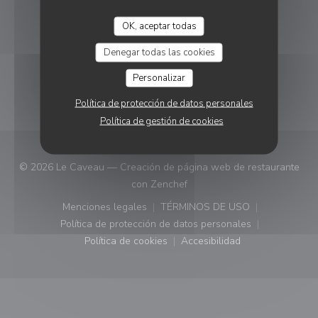
SEGUIRNOS
OK, aceptar todas
Denegar todas las cookies
Facebook ((abre en una nueva ve
Personalizar
BOLETÍN
Política de protección de datos personales
Política de gestión de cookies
© 2026 Le Caveau — Creación de página web de restaurante
((abre en una nueva ventana)
con
Zenchef
Menciones legales
TÉRMINOS DE USO
((abre en una nueva ventana))
((abre en una nueva ven
Política de protección de datos personales
((abre en una nueva ventana))
Política de cookies
Accesibilidad
((abre en una nueva ventana))
((abre en una nueva ven