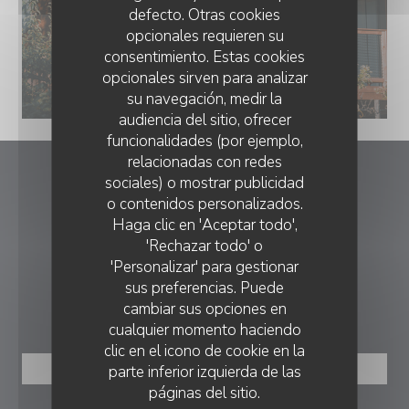
defecto. Otras cookies
opcionales requieren su
consentimiento. Estas cookies
Valterra_Lodges.png
opcionales sirven para analizar
© Nicolas REYSSET
su navegación, medir la
audiencia del sitio, ofrecer
funcionalidades (por ejemplo,
relacionadas con redes
sociales) o mostrar publicidad
Le Caveau
o contenidos personalizados.
Haga clic en 'Aceptar todo',
((abre en una nu
La Conche 26410 Châtillon-en-Diois
'Rechazar todo' o
04 75 21 18 77
'Personalizar' para gestionar
sus preferencias. Puede
RESERVA
cambiar sus opciones en
cualquier momento haciendo
clic en el icono de cookie en la
parte inferior izquierda de las
RESERVAR UNA MESA
páginas del sitio.